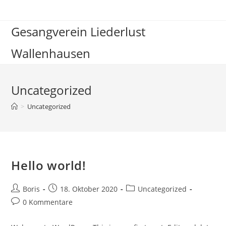
Zum
Inhalt
Gesangverein Liederlust
springen
Wallenhausen
Uncategorized
>
Uncategorized
Hello world!
Beitrags-
Beitrag
Beitrags-
Boris
18. Oktober 2020
Uncategorized
Autor:
veröffentlicht:
Kategorie:
Beitrags-
0 Kommentare
Kommentare: